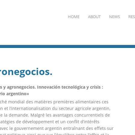
HOME
ABOUT
NEWS
RE
ronegocios.
 y agronegocios. Innovación tecnológica y crisis :
rio argentino»
rché mondial des matières premières alimentaires ces
 et l’internationalisation du secteur agricole argentin,
 la demande. Malgré les avantages concurrentiels de
ratégies de développement et un conflit d’intérêts
ec le gouvernement argentin entraînant des effets sur
 politique ainsi que sur l’équilibre entre l’offre et la