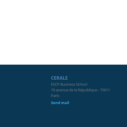
CERALE
ESCP Business School
79 avenue de la République - 75011
Paris
Send mail