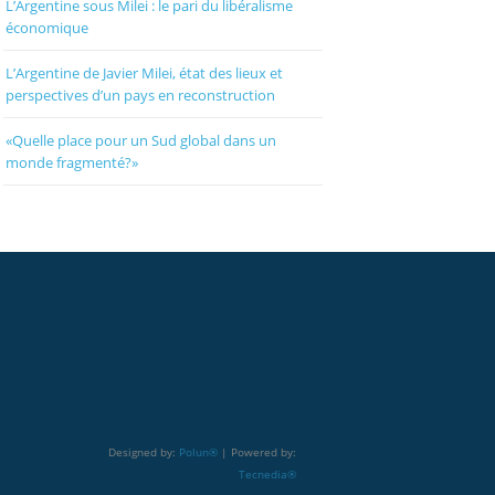
L’Argentine sous Milei : le pari du libéralisme
économique
L’Argentine de Javier Milei, état des lieux et
perspectives d’un pays en reconstruction
«Quelle place pour un Sud global dans un
monde fragmenté?»
Designed by:
Polun®
| Powered by:
Tecnedia®