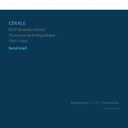
CERALE
ESCP Business School
79 avenue de la République -
75011 Paris
Send mail
Designed by:
Polun®
| Powered by:
Tecnedia®