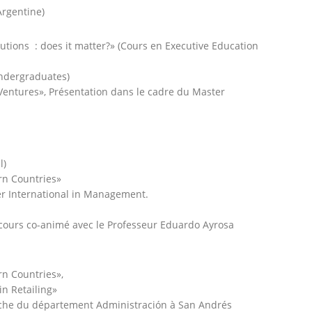
Argentine)
lutions : does it matter?» (Cours en Executive Education
ndergraduates)
entures», Présentation dans le cadre du Master
l)
rn Countries»
 International in Management.
urs co-animé avec le Professeur Eduardo Ayrosa
rn Countries»,
n Retailing»
he du département Administración à San Andrés