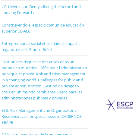
« EU-Mercosur: Demystifying the Accord and
Looking Forward »
Construyendo el espacio común de educación
superior UE-ALC
Entrepreneuriat social et solidaire à impact :
regards croisés France-Brésil
Gestion des risques et des crises dans un
monde en mutation. Défis pour l’administration
publique et privée. Risk and crisis management
in a changing world. Challenges for public and
private administration. Gestión de riesgos y
crisis en un mundo cambiante. Retos para las
administraciones públicas y privadas
ESG, Risk Management and Organizational
Resilience : call for special issue in CADERNOS
EBAPE
Défis et perspectives de la gouvernance