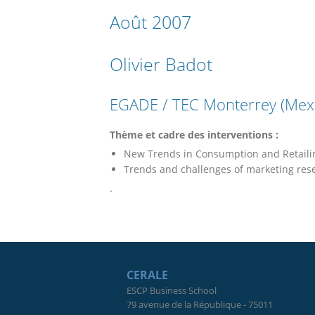
Août 2007
Olivier Badot
EGADE / TEC Monterrey (Mex
Thème et cadre des interventions :
New Trends in Consumption and Retailin
Trends and challenges of marketing rese
.
CERALE
ESCP Business School
79 avenue de la République - 75011