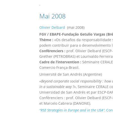
.
Mai 2008
Olivier Delbard
(mai 2008)
FGV / EBAPE-Fundação Getulio Vargas (Brés
Thème :
«Os desafios da responsabilidade s
podem contribuir para o desenvolvimento l
Conférenciers :
prof. Olivier Delbard (ESCP
Grether (PETROBRAS) et Lourivaldo Ferreira
Cadre de l’intervention :
Séminaire CERALE 
Comercio França-Brasil.
Université de San Andrés (Argentine)
«Beyond corporate social responsibility : how 
in a sustainable way ?»
, Seminaire CERALE co
Universidad de San Andrés et par ESCP-EAP
Conférenciers : prof. Olivier Delbard (ESCP
et Marcelo Cabrera (DANONE).
“RSE Strategies in Europe and in the USA”
,
Con