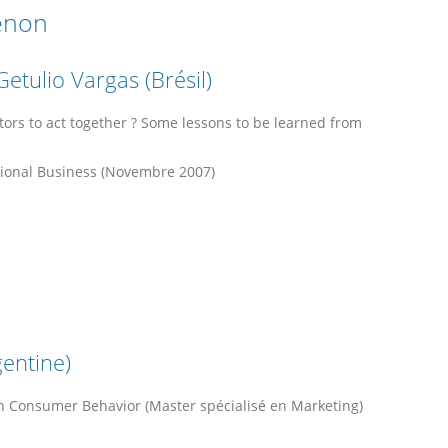
henon
etulio Vargas (Brésil)
ors to act together ? Some lessons to be learned from
tional Business (Novembre 2007)
gentine)
n Consumer Behavior (Master spécialisé en Marketing)