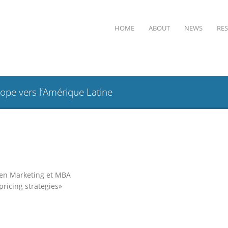
HOME
ABOUT
NEWS
RE
ope vers l’Amérique Latine
en Marketing et MBA
ricing strategies»