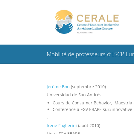
Mobilité de professeurs d’ESCP Eur
Jérôme Bon
(septembre 2010)
Universidad de San Andrés
Cours de Consumer Behavior, Maestria 
Conférence à FGV EBAPE sur»innovative p
.
Irène Foglierini
(août 2010)
Lieu : FGV EBAPE