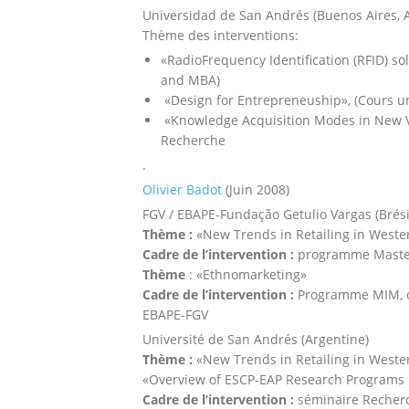
Universidad de San Andrés (Buenos Aires, 
Thème des interventions:
«RadioFrequency Identification (RFID) so
and MBA)
«Design for Entrepreneuship», (Cours u
«Knowledge Acquisition Modes in New V
Recherche
.
Olivier Badot
(Juin 2008)
FGV / EBAPE-Fundação Getulio Vargas (Brési
Thème :
«New Trends in Retailing in Weste
Cadre de l’intervention :
programme Master
Thème
: «Ethnomarketing»
Cadre de l’intervention :
Programme MIM, co
EBAPE-FGV
Université de San Andrés (Argentine)
Thème :
«New Trends in Retailing in Weste
«Overview of ESCP-EAP Research Programs i
Cadre de l’intervention :
séminaire Recherc